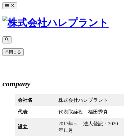
コ
ン
テ
ン
ツ
へ
ス
キ
閉じる
ッ
プ
company
会社名
株式会社ハレプラント
代表
代表取締役 福田秀真
2017年～ 法人登記：2020
設立
年11月